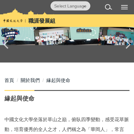
跳
Powered by
Translate
到
主
職涯發展組
要
內
容
區
首頁
關於我們
緣起與使命
緣起與使命
中國文化大學坐落於草山之巔，俯臥四季變動，感受花草脈
動，培育優秀的全人之才，人們稱之為「華岡人」，常言